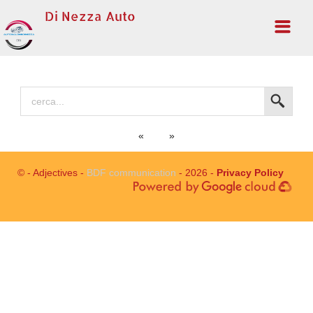
Di Nezza Auto
Home
«
»
© - Adjectives -
BDF communication
- 2026 -
Privacy Policy