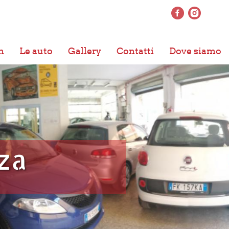
n
Le auto
Gallery
Contatti
Dove siamo
za